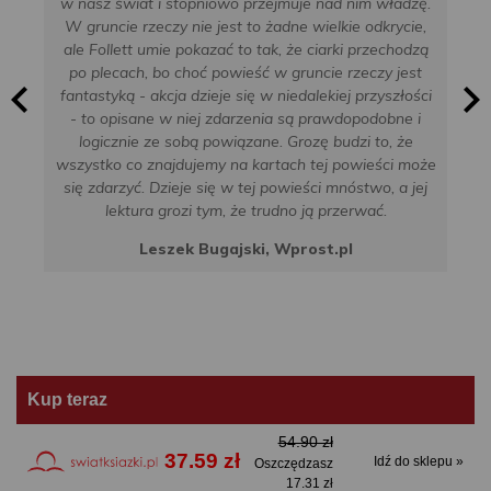
w nasz świat i stopniowo przejmuje nad nim władzę.
W gruncie rzeczy nie jest to żadne wielkie odkrycie,
ale Follett umie pokazać to tak, że ciarki przechodzą
po plecach, bo choć powieść w gruncie rzeczy jest
fantastyką - akcja dzieje się w niedalekiej przyszłości
- to opisane w niej zdarzenia są prawdopodobne i
logicznie ze sobą powiązane. Grozę budzi to, że
wszystko co znajdujemy na kartach tej powieści może
się zdarzyć. Dzieje się w tej powieści mnóstwo, a jej
lektura grozi tym, że trudno ją przerwać.
Leszek Bugajski, Wprost.pl
Kup teraz
54.90 zł
37.59 zł
Idź do sklepu »
Oszczędzasz
17.31 zł