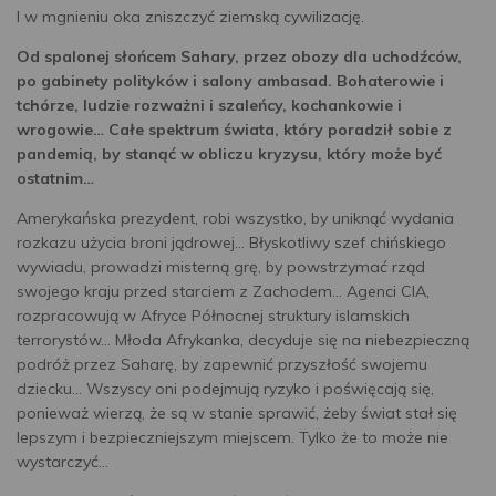
I w mgnieniu oka zniszczyć ziemską cywilizację.
Od spalonej słońcem Sahary, przez obozy dla uchodźców,
po gabinety polityków i salony ambasad. Bohaterowie i
tchórze, ludzie rozważni i szaleńcy, kochankowie i
wrogowie… Całe spektrum świata, który poradził sobie z
pandemią, by stanąć w obliczu kryzysu, który może być
ostatnim…
Amerykańska prezydent, robi wszystko, by uniknąć wydania
rozkazu użycia broni jądrowej… Błyskotliwy szef chińskiego
wywiadu, prowadzi misterną grę, by powstrzymać rząd
swojego kraju przed starciem z Zachodem… Agenci CIA,
rozpracowują w Afryce Północnej struktury islamskich
terrorystów… Młoda Afrykanka, decyduje się na niebezpieczną
podróż przez Saharę, by zapewnić przyszłość swojemu
dziecku… Wszyscy oni podejmują ryzyko i poświęcają się,
ponieważ wierzą, że są w stanie sprawić, żeby świat stał się
lepszym i bezpieczniejszym miejscem. Tylko że to może nie
wystarczyć…