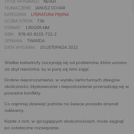
TYTUŁ ORYGINAŁU:
NEVER
TŁUMACZENIE:
JANUSZ OCHAB
KATEGORIA:
LITERATURA PIĘKNA
LICZBA STRON:
736
FORMAT:
135X205 MM
ISBN:
978-83-8215-722-2
OPRAWA:
TWARDA
DATA WYDANIA:
10 LISTOPADA 2022
Wielkie katastrofy zaczynają się od problemów, które uznano
za zbyt nieistotne, by w porę się nimi zająć.
Drobne nieporozumienia, w wyniku niefortunnych zbiegów
okoliczności, błyskawicznie i niepostrzeżenie przeradzają się w
poważne konflikty.
Co najmniej dziewięć państw na świecie posiada arsenał
nuklearny.
Każde z nich, w sprzyjających okolicznościach, może sięgnąć
po ostateczne rozwiązanie.