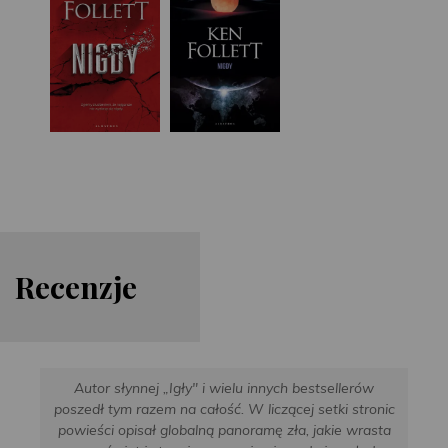
Re
cen
zje
Autor słynnej „Igły" i wielu innych bestsellerów
poszedł tym razem na całość. W liczącej setki stronic
powieści opisał globalną panoramę zła, jakie wrasta