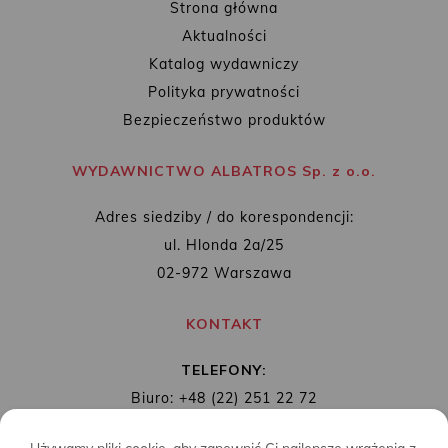
Strona główna
Aktualności
Katalog wydawniczy
Polityka prywatności
Bezpieczeństwo produktów
WYDAWNICTWO ALBATROS Sp. z o.o.
Adres siedziby / do korespondencji:
ul. Hlonda 2a/25
02-972 Warszawa
KONTAKT
TELEFONY:
Biuro: +48 (22) 251 22 72
Redakcja: + 48 (22) 253 89 65