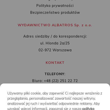
Polityka prywatności
Bezpieczeństwo produktów
WYDAWNICTWO ALBATROS Sp. z o.o.
Adres siedziby / do korespondencji:
ul. Hlonda 2a/25
02-972 Warszawa
KONTAKT
TELEFONY:
Biuro: +48 (22) 251 22 72
Redakcja: + 48 (22) 253 89 65
Używamy pliki cookie, aby zapewnić Ci najlepsze wrażenia z
MAIL:
biuro@wydawnictwoalbatros.com
przeglądania, personalizować zawartość naszej witryny,
analizować jej ruch i wyświetlać odpowiednie reklamy. Aby
uzyskać więcej informacji, zapoznaj się z naszą
polityką