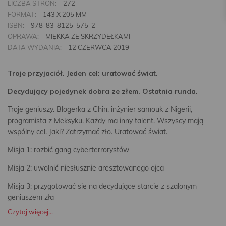
LICZBA STRON:
272
FORMAT:
143 X 205 MM
ISBN:
978-83-8125-575-2
OPRAWA:
MIĘKKA ZE SKRZYDEŁKAMI
DATA WYDANIA:
12 CZERWCA 2019
Troje przyjaciół. Jeden cel: uratować świat.
Decydujący pojedynek dobra ze złem. Ostatnia runda.
Troje geniuszy. Blogerka z Chin, inżynier samouk z Nigerii,
programista z Meksyku. Każdy ma inny talent. Wszyscy mają
wspólny cel. Jaki? Zatrzymać zło. Uratować świat.
Misja 1: rozbić gang cyberterrorystów
Misja 2: uwolnić niesłusznie aresztowanego ojca
Misja 3: przygotować się na decydujące starcie z szalonym
geniuszem zła
Czytaj więcej...