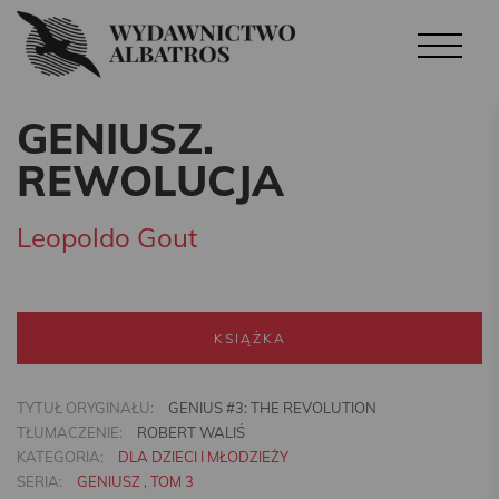
GENIUSZ.
REWOLUCJA
Leopoldo Gout
KSIĄŻKA
TYTUŁ ORYGINAŁU:
GENIUS #3: THE REVOLUTION
TŁUMACZENIE:
ROBERT WALIŚ
KATEGORIA:
DLA DZIECI I MŁODZIEŻY
SERIA:
GENIUSZ , TOM 3