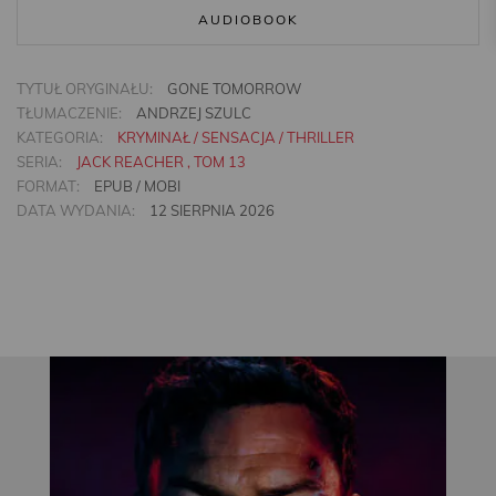
AUDIOBOOK
TYTUŁ ORYGINAŁU:
GONE TOMORROW
TŁUMACZENIE:
ANDRZEJ SZULC
KATEGORIA:
KRYMINAŁ / SENSACJA / THRILLER
SERIA:
JACK REACHER , TOM 13
FORMAT:
EPUB / MOBI
DATA WYDANIA:
12 SIERPNIA 2026