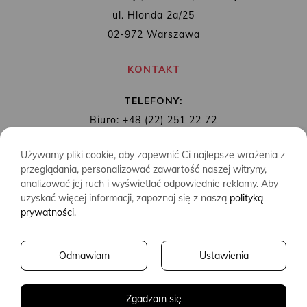
ul. Hlonda 2a/25
02-972 Warszawa
KONTAKT
TELEFONY:
Biuro: +48 (22) 251 22 72
Redakcja: + 48 (22) 253 89 65
Używamy pliki cookie, aby zapewnić Ci najlepsze wrażenia z
MAIL:
biuro@wydawnictwoalbatros.com
przeglądania, personalizować zawartość naszej witryny,
analizować jej ruch i wyświetlać odpowiednie reklamy. Aby
uzyskać więcej informacji, zapoznaj się z naszą
polityką
prywatności
.
COPYRIGHTS
WYDAWNICTWO ALBATROS
Odmawiam
Ustawienia
CREATED BY
2SIDES.PL
Zgadzam się