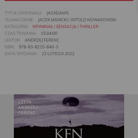
TYTUŁ ORYGINAŁU:
JACKDAWS
TŁUMACZENIE:
JACEK MANICKI / WITOLD NOWAKOWSKI
KATEGORIA:
KRYMINAŁ / SENSACJA / THRILLER
CZAS TRWANIA:
15:04:00
LEKTOR:
ANDRZEJ FERENC
ISBN:
978-83-8215-840-3
DATA WYDANIA:
23 LUTEGO 2022