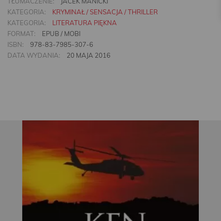
TŁUMACZENIE:
JACEK MANICKI
KATEGORIA:
KRYMINAŁ / SENSACJA / THRILLER
KATEGORIA:
LITERATURA PIĘKNA
FORMAT:
EPUB / MOBI
ISBN:
978-83-7985-307-6
DATA WYDANIA:
20 MAJA 2016