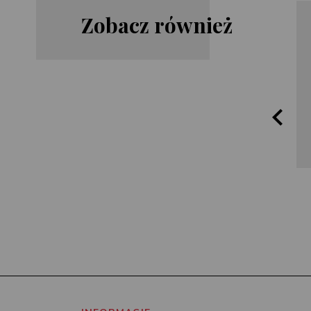
Zobacz również
Harlan
James
Coben
Rollins