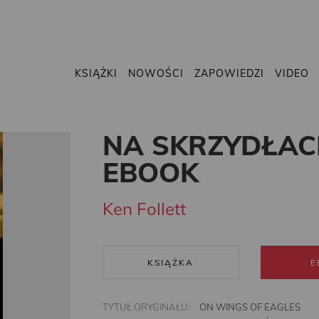
KSIĄŻKI
NOWOŚCI
ZAPOWIEDZI
VIDEO
NA SKRZYDŁAC
EBOOK
Ken Follett
KSIĄŻKA
E
TYTUŁ ORYGINAŁU:
ON WINGS OF EAGLES