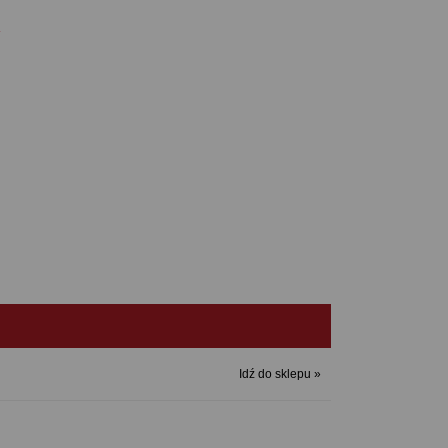
R
Idź do sklepu »