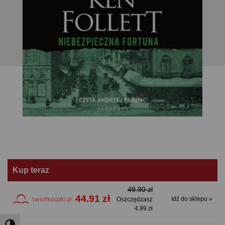
Kup teraz
49.90 zł
44.91 zł
Idź do sklepu »
Oszczędzasz
4.99 zł