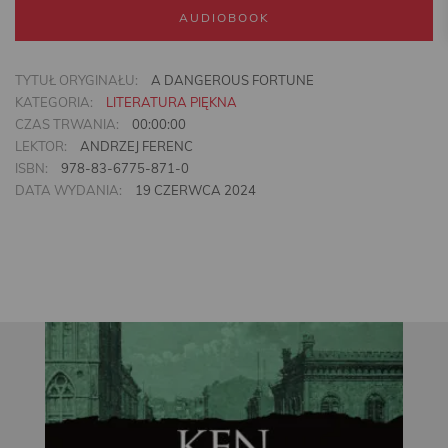
AUDIOBOOK
TYTUŁ ORYGINAŁU:
A DANGEROUS FORTUNE
KATEGORIA:
LITERATURA PIĘKNA
CZAS TRWANIA:
00:00:00
LEKTOR:
ANDRZEJ FERENC
ISBN:
978-83-6775-871-0
DATA WYDANIA:
19 CZERWCA 2024