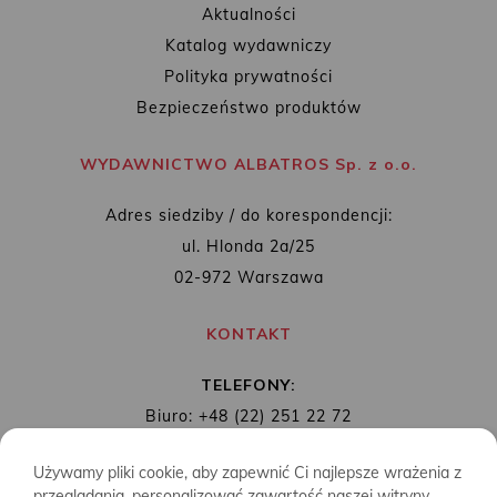
Aktualności
Katalog wydawniczy
Polityka prywatności
Bezpieczeństwo produktów
WYDAWNICTWO ALBATROS Sp. z o.o.
Adres siedziby / do korespondencji:
ul. Hlonda 2a/25
02-972 Warszawa
KONTAKT
TELEFONY:
Biuro: +48 (22) 251 22 72
Redakcja: + 48 (22) 253 89 65
Używamy pliki cookie, aby zapewnić Ci najlepsze wrażenia z
MAIL:
biuro@wydawnictwoalbatros.com
przeglądania, personalizować zawartość naszej witryny,