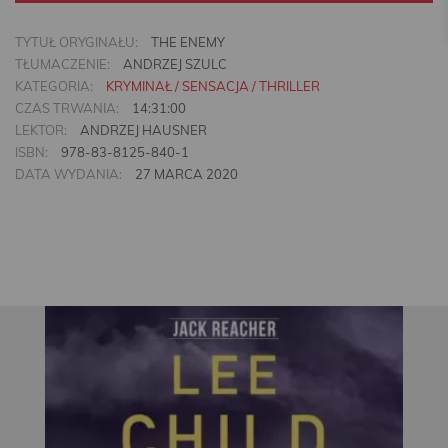
TYTUŁ ORYGINAŁU:
THE ENEMY
TŁUMACZENIE:
ANDRZEJ SZULC
KATEGORIA:
KRYMINAŁ / SENSACJA / THRILLER
CZAS TRWANIA:
14:31:00
LEKTOR:
ANDRZEJ HAUSNER
ISBN:
978-83-8125-840-1
DATA WYDANIA:
27 MARCA 2020