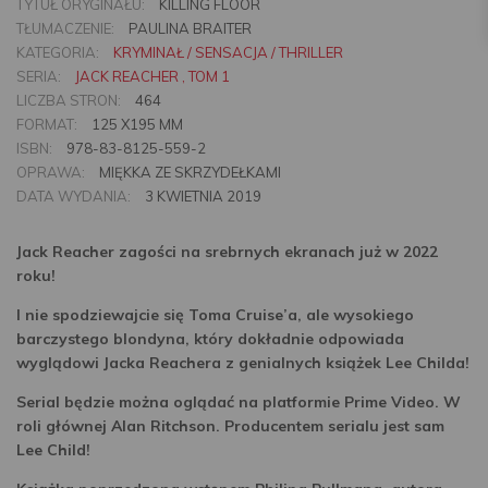
TYTUŁ ORYGINAŁU:
KILLING FLOOR
TŁUMACZENIE:
PAULINA BRAITER
KATEGORIA:
KRYMINAŁ / SENSACJA / THRILLER
SERIA:
JACK REACHER , TOM 1
LICZBA STRON:
464
FORMAT:
125 X195 MM
ISBN:
978-83-8125-559-2
OPRAWA:
MIĘKKA ZE SKRZYDEŁKAMI
DATA WYDANIA:
3 KWIETNIA 2019
Jack Reacher zagości na srebrnych ekranach już w 2022
roku!
I nie spodziewajcie się Toma Cruise’a, ale wysokiego
barczystego blondyna, który dokładnie odpowiada
wyglądowi Jacka Reachera z genialnych książek Lee Childa!
Serial będzie można oglądać na platformie Prime Video. W
roli głównej Alan Ritchson. Producentem serialu jest sam
Lee Child!