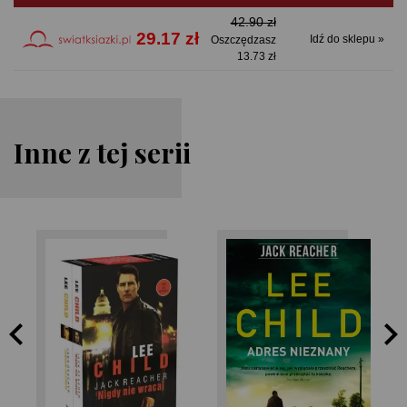
42.90 zł
29.17 zł
Idź do sklepu »
Oszczędzasz
13.73 zł
Inne z tej serii
Lee Child
Lee Child