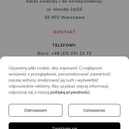
Adres siedziby / do korespondencji:
ul. Hlonda 2a/25
02-972 Warszawa
KONTAKT
TELEFONY:
Biuro: +48 (22) 251 22 72
Redakcja: + 48 (22) 253 89 65
Używamy pliki cookie, aby zapewnić Ci najlepsze
MAIL:
biuro@wydawnictwoalbatros.com
wrażenia z przeglądania, personalizować zawartość
naszej witryny, analizować jej ruch i wyświetlać
odpowiednie reklamy. Aby uzyskać więcej informacji,
zapoznaj się z naszą
polityką prywatności
.
COPYRIGHTS
WYDAWNICTWO ALBATROS
Odmawiam
Ustawienia
CREATED BY
2SIDES.PL
Zgadzam się