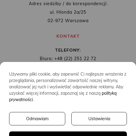
Adres siedziby / do korespondencji:
ul. Hlonda 2a/25
02-972 Warszawa
KONTAKT
TELEFONY:
Biuro: +48 (22) 251 22 72
Redakcja: + 48 (22) 253 89 65
Używamy pliki cookie, aby zapewnić Ci najlepsze wrażenia z
MAIL:
biuro@wydawnictwoalbatros.com
przeglądania, personalizować zawartość naszej witryny,
analizować jej ruch i wyświetlać odpowiednie reklamy. Aby
uzyskać więcej informacji, zapoznaj się z naszą
polityką
prywatności
.
COPYRIGHTS
WYDAWNICTWO ALBATROS
Odmawiam
Ustawienia
CREATED BY
2SIDES.PL