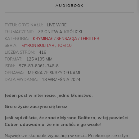
AUDIOBOOK
TYTUŁ ORYGINAŁU:
LIVE WIRE
TŁUMACZENIE:
ZBIGNIEW A. KRÓLICKI
KATEGORIA:
KRYMINAŁ / SENSACJA / THRILLER
SERIA:
MYRON BOLITAR , TOM 10
LICZBA STRON:
416
FORMAT:
125 X195 MM
ISBN:
978-83-8361-346-8
OPRAWA:
MIĘKKA ZE SKRZYDEŁKAMI
DATA WYDANIA:
18 WRZEŚNIA 2024
Jeden post w internecie. Jedno kłamstwo.
Gra o życie zaczyna się teraz.
Jeśli sądziliście, że znacie Myrona Bolitara, w tej powieści
Coben udowadnia, że nie znaliście go wcale!
Największe skandale wybuchają w sieci… Przekonuje się o tym