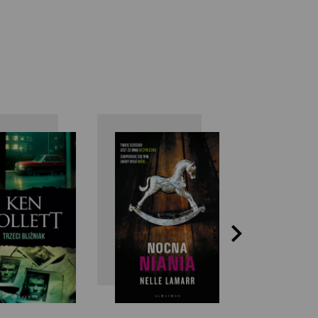
n Follett
Nelle
Jam
Lamarr
Roll