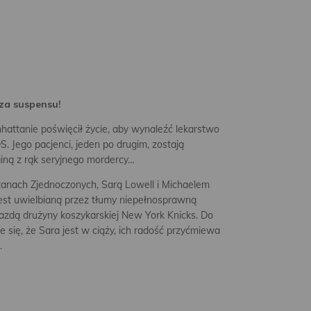
rza suspensu!
hattanie poświęcił życie, aby wynaleźć lekarstwo
. Jego pacjenci, jeden po drugim, zostają
giną z rąk seryjnego mordercy…
anach Zjednoczonych, Sarą Lowell i Michaelem
jest uwielbianą przez tłumy niepełnosprawną
iazdą drużyny koszykarskiej New York Knicks. Do
je się, że Sara jest w ciąży, ich radość przyćmiewa
.