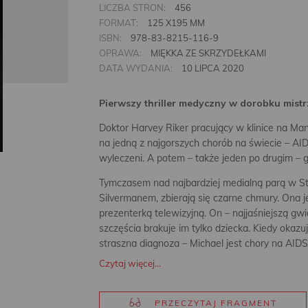
LICZBA STRON:
456
FORMAT:
125 X195 MM
ISBN:
978-83-8215-116-9
OPRAWA:
MIĘKKA ZE SKRZYDEŁKAMI
DATA WYDANIA:
10 LIPCA 2020
Pierwszy thriller medyczny w dorobku mist
Doktor Harvey Riker pracujący w klinice na Man
na jedną z najgorszych chorób na świecie – AIDS
wyleczeni. A potem – także jeden po drugim – 
Tymczasem nad najbardziej medialną parą w St
Silvermanem, zbierają się czarne chmury. Ona 
prezenterką telewizyjną. On – najjaśniejszą gw
szczęścia brakuje im tylko dziecka. Kiedy okazu
straszna diagnoza – Michael jest chory na AIDS
Czytaj więcej...
PRZECZYTAJ FRAGMENT