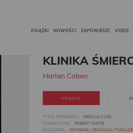
KSIĄŻKI
NOWOŚCI
ZAPOWIEDZI
VIDEO
KLINIKA ŚMIERC
Harlan Coben
KSIĄŻKA
E
TYTUŁ ORYGINAŁU:
MIRACLE CURE
TŁUMACZENIE:
ROBERT SUDÓŁ
KATEGORIA:
KRYMINAŁ / SENSACJA / THRILLE