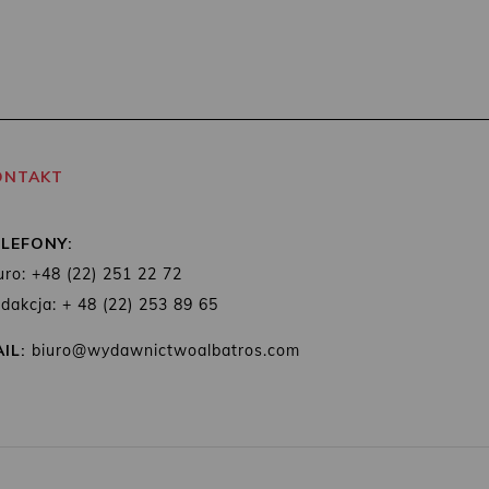
ONTAKT
ELEFONY:
uro: +48 (22) 251 22 72
dakcja: + 48 (22) 253 89 65
IL:
biuro@wydawnictwoalbatros.com