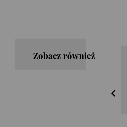
Zobacz również
Anders
Jenny
Roslund
Blackhurst