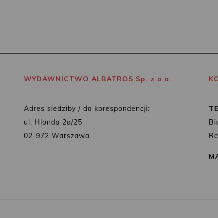
WYDAWNICTWO ALBATROS Sp. z o.o.
K
Adres siedziby / do korespondencji:
T
ul. Hlonda 2a/25
Bi
02-972 Warszawa
Re
MA