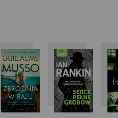
Guillaume
Ian Rankin
Ke
Musso