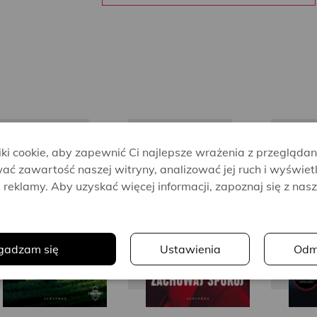
i cookie, aby zapewnić Ci najlepsze wrażenia z przeglądan
Harlan
Harlan
ać zawartość naszej witryny, analizować jej ruch i wyświet
Coben
Coben
reklamy. Aby uzyskać więcej informacji, zapoznaj się z nas
.
gadzam się
Ustawienia
Odm