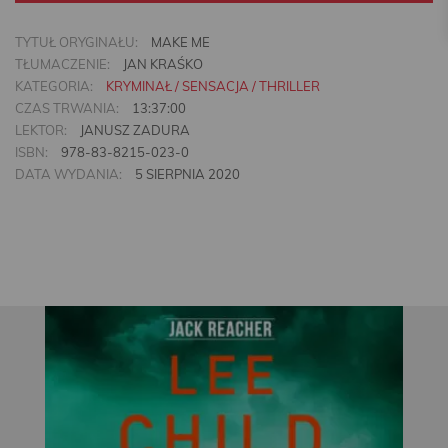
TYTUŁ ORYGINAŁU:
MAKE ME
TŁUMACZENIE:
JAN KRAŚKO
KATEGORIA:
KRYMINAŁ / SENSACJA / THRILLER
CZAS TRWANIA:
13:37:00
LEKTOR:
JANUSZ ZADURA
ISBN:
978-83-8215-023-0
DATA WYDANIA:
5 SIERPNIA 2020