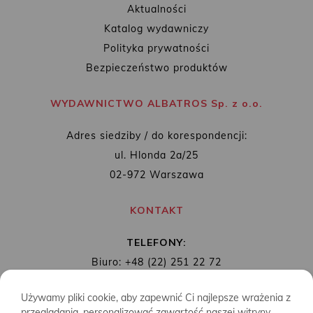
Aktualności
Katalog wydawniczy
Polityka prywatności
Bezpieczeństwo produktów
WYDAWNICTWO ALBATROS Sp. z o.o.
Adres siedziby / do korespondencji:
ul. Hlonda 2a/25
02-972 Warszawa
KONTAKT
TELEFONY:
Biuro: +48 (22) 251 22 72
Redakcja: + 48 (22) 253 89 65
Używamy pliki cookie, aby zapewnić Ci najlepsze wrażenia z
MAIL:
biuro@wydawnictwoalbatros.com
przeglądania, personalizować zawartość naszej witryny,