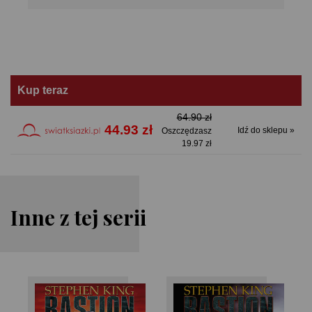
Kup teraz
64.90 zł
44.93 zł
Idź do sklepu »
Oszczędzasz
19.97 zł
Inne z tej serii