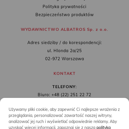
Polityka prywatności
Bezpieczeństwo produktów
WYDAWNICTWO ALBATROS Sp. z o.o.
Adres siedziby / do korespondencji:
ul. Hlonda 2a/25
02-972 Warszawa
KONTAKT
TELEFONY:
Biuro: +48 (22) 251 22 72
Redakcja: + 48 (22) 253 89 65
Używamy pliki cookie, aby zapewnić Ci najlepsze wrażenia z
MAIL:
biuro@wydawnictwoalbatros.com
przeglądania, personalizować zawartość naszej witryny,
analizować jej ruch i wyświetlać odpowiednie reklamy. Aby
uzyskać więcej informacji, zapoznaj się z naszą
polityką