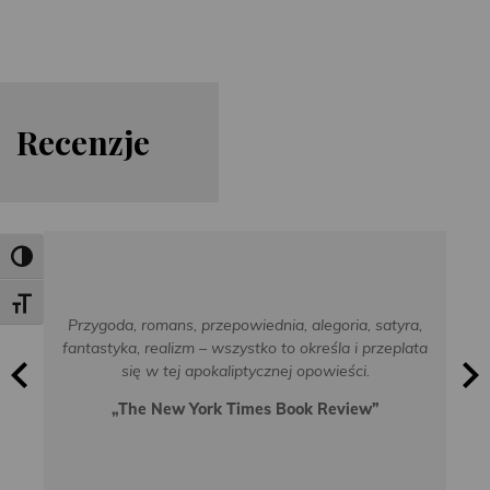
Re
cen
zje
Toggle High Contrast
Toggle Font size
Przygoda, romans, przepowiednia, alegoria, satyra,
fantastyka, realizm – wszystko to określa i przeplata
się w tej apokaliptycznej opowieści.
„The New York Times Book Review”