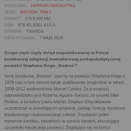
KATEGORIA:
HORROR / FANTASTYKA
SERIA:
BASTION , TOM 2
FORMAT:
170 X 260 MM
ISBN:
978-83-8361-615-5
OPRAWA:
TWARDA
DATA WYDANIA:
7 MAJA 2025
Druga część nigdy dotąd niepublikowanej w Polsce
komiksowej adaptacji bestsellerowej postapokaliptycznej
powieści Stephena Kinga „Bastion”!
Serię komiksów „Bastion”, opartą na powieści Stephena Kinga z
1978 roku o tym samym tytule, publikowało oryginalnie w latach
2008–2012 wydawnictwo Marvel Comics. Za scenariusz
odpowiedzialny jest Roberto Aguirre-Sacasa, za rysunki Mike
Perkins, a za kolory Laura Martin. Stephen King aktywnie
uczestniczył w powstającym projekcie, pełniąc funkcję dyrektora
kreatywnego i wykonawczego całości. Trzydzieści jeden
numerów komiksu, zawartych w sześciu tomach, ekscytująco
uzupełniło fabułę jego powieści. Znajdujące się na końcu