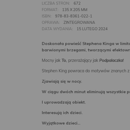
LICZBA STRON:
672
FORMAT:
135 X 205 MM
ISBN:
978-83-8361-022-1
OPRAWA:
ZINTEGROWANA
DATA WYDANIA:
15 LUTEGO 2024
Doskonała powieść Stephena Kinga w limito
barwionymi brzegami, tworzącymi efektown
Mocny jak
To
,
przerażający jak
Podpalaczka
!
Stephen King powraca do motywów znanych z j
Zjawiają się w nocy.
W ciągu dwóch minut eliminują wszystkie p
I uprowadzają obiekt.
Interesują ich dzieci.
Wyjątkowe dzieci…