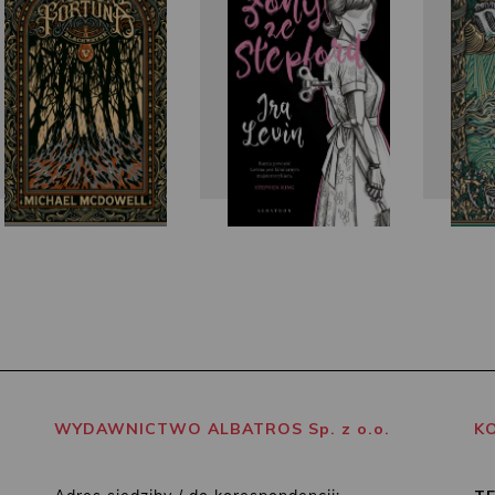
McDowell
M
WYDAWNICTWO ALBATROS Sp. z o.o.
K