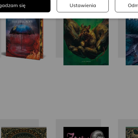
gadzam się
Ustawienia
Odm
King
King
Michael
Ira Levin