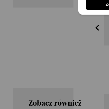
Z
Zobacz również
Joe Hill
Dean