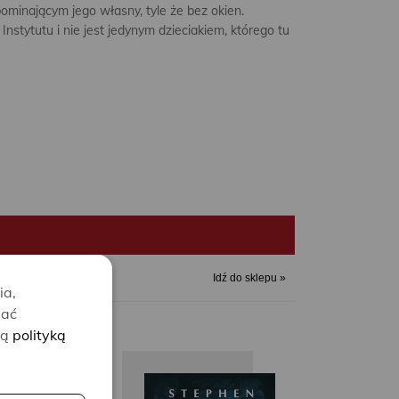
pominającym jego własny, tyle że bez okien.
 Instytutu i nie jest jedynym dzieciakiem, którego tu
Idź do sklepu »
ia,
lać
zą
polityką
Stephen
Stephen
Step