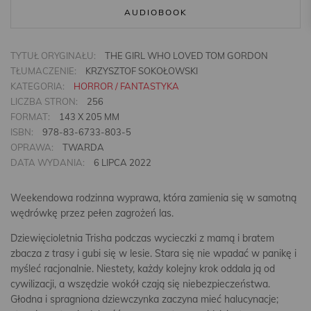
AUDIOBOOK
TYTUŁ ORYGINAŁU:
THE GIRL WHO LOVED TOM GORDON
TŁUMACZENIE:
KRZYSZTOF SOKOŁOWSKI
KATEGORIA:
HORROR / FANTASTYKA
LICZBA STRON:
256
FORMAT:
143 X 205 MM
ISBN:
978-83-6733-803-5
OPRAWA:
TWARDA
DATA WYDANIA:
6 LIPCA 2022
Weekendowa rodzinna wyprawa, która zamienia się w samotną
wędrówkę przez pełen zagrożeń las.
Dziewięcioletnia Trisha podczas wycieczki z mamą i bratem
zbacza z trasy i gubi się w lesie. Stara się nie wpadać w panikę i
myśleć racjonalnie. Niestety, każdy kolejny krok oddala ją od
cywilizacji, a wszędzie wokół czają się niebezpieczeństwa.
Głodna i spragniona dziewczynka zaczyna mieć halucynacje;