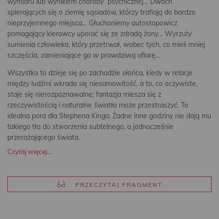
wymiaru lub wynikiem choroby psychicznej… Dwóch
spierających się o ziemię sąsiadów, którzy trafiają do bardzo
nieprzyjemnego miejsca… Głuchoniemy autostopowicz
pomagający kierowcy uporać się ze zdradą żony… Wyrzuty
sumienia człowieka, który przetrwał, wobec tych, co mieli mniej
szczęścia, zamieniające go w prawdziwą ofiarę…
Wszystko to dzieje się po zachodzie słońca, kiedy w relacje
między ludźmi wkrada się niesamowitość, a to, co oczywiste,
staje się nierozpoznawalne; fantazja miesza się z
rzeczywistością i naturalne światło może przestraszyć. To
idealna pora dla Stephena Kinga. Żadne inne godziny nie dają mu
takiego tła do stworzenia subtelnego, a jednocześnie
przerażającego świata.
Czytaj więcej...
PRZECZYTAJ FRAGMENT