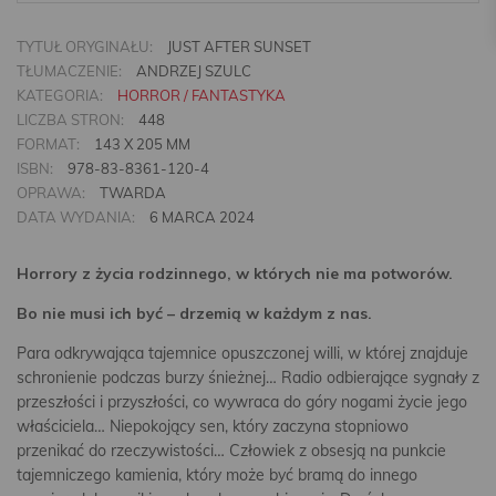
TYTUŁ ORYGINAŁU:
JUST AFTER SUNSET
TŁUMACZENIE:
ANDRZEJ SZULC
KATEGORIA:
HORROR / FANTASTYKA
LICZBA STRON:
448
FORMAT:
143 X 205 MM
ISBN:
978-83-8361-120-4
OPRAWA:
TWARDA
DATA WYDANIA:
6 MARCA 2024
Horrory z życia rodzinnego, w których nie ma potworów.
Bo nie musi ich być – drzemią w każdym z nas.
Para odkrywająca tajemnice opuszczonej willi, w której znajduje
schronienie podczas burzy śnieżnej… Radio odbierające sygnały z
przeszłości i przyszłości, co wywraca do góry nogami życie jego
właściciela… Niepokojący sen, który zaczyna stopniowo
przenikać do rzeczywistości… Człowiek z obsesją na punkcie
tajemniczego kamienia, który może być bramą do innego