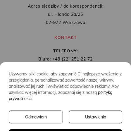
Adres siedziby / do korespondencji:
ul. Hlonda 2a/25
02-972 Warszawa
KONTAKT
TELEFONY:
Biuro: +48 (22) 251 22 72
Redakcja: + 48 (22) 253 89 65
Używamy pliki cookie, aby zapewnić Ci najlepsze wrażenia z
MAIL:
biuro@wydawnictwoalbatros.com
przeglądania, personalizować zawartość naszej witryny,
analizować jej ruch i wyświetlać odpowiednie reklamy. Aby
uzyskać więcej informacji, zapoznaj się z naszą
polityką
prywatności
.
COPYRIGHTS
WYDAWNICTWO ALBATROS
Odmawiam
Ustawienia
CREATED BY
2SIDES.PL