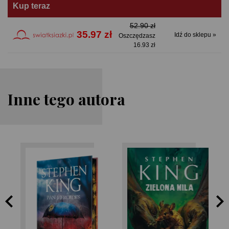
Kup teraz
52.90 zł
35.97 zł
Idź do sklepu »
Oszczędzasz
16.93 zł
Inne tego autora
Stephen King
Stephen King