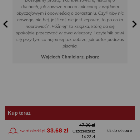
duchach, jak zawsze mocno splecioną z wątkiem
obyczajowym i opowieścią o dorastaniu. Czyli niby nic
nowego, ale hej, jeśli coś nie jest zepsute, to po co to
naprawiać? „Później” to książka, którą da się
spokojnie przeczytać w dwa wieczory. I czytelnik bawi
się przy tym co najmniej tak dobrze, jak autor podczas
pisania.
Wojciech Chmielarz, pisarz
Kup teraz
47.90 zł
33.68 zł
Idź do sklepu »
Oszczędzasz
14.22 zł