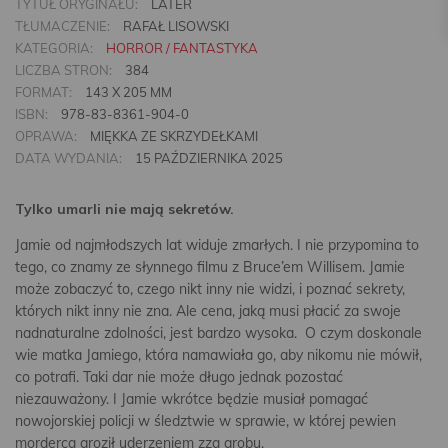
TYTUŁ ORYGINAŁU:
LATER
TŁUMACZENIE:
RAFAŁ LISOWSKI
KATEGORIA:
HORROR / FANTASTYKA
LICZBA STRON:
384
FORMAT:
143 X 205 MM
ISBN:
978-83-8361-904-0
OPRAWA:
MIĘKKA ZE SKRZYDEŁKAMI
DATA WYDANIA:
15 PAŹDZIERNIKA 2025
Tylko umarli nie mają sekretów.
Jamie od najmłodszych lat widuje zmarłych. I nie przypomina to
tego, co znamy ze słynnego filmu z Bruce’em Willisem. Jamie
może zobaczyć to, czego nikt inny nie widzi, i poznać sekrety,
których nikt inny nie zna. Ale cena, jaką musi płacić za swoje
nadnaturalne zdolności, jest bardzo wysoka. O czym doskonale
wie matka Jamiego, która namawiała go, aby nikomu nie mówił,
co potrafi. Taki dar nie może długo jednak pozostać
niezauważony. I Jamie wkrótce będzie musiał pomagać
nowojorskiej policji w śledztwie w sprawie, w której pewien
morderca groził uderzeniem zza grobu.