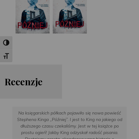
Toggle High Contrast
Toggle Font size
Re
cen
zje
Na księgarskich półkach pojawiło się nowa powieść
Stephena Kinga „Później”. I jest to King na jakiego od
dłuższego czasu czekaliśmy. Jest w tej książce po
prostu ogień! Jakby King odzyskał radość pisania.
Dostajemy prostą, skondensowaną historię o