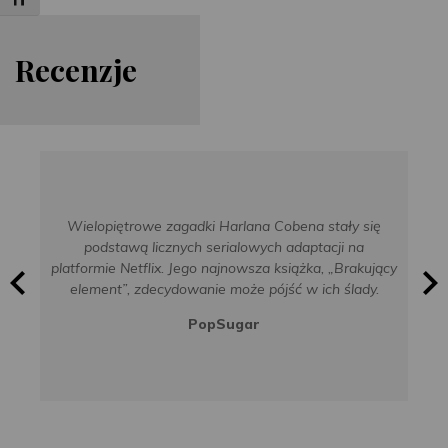
Toggle Font size
Re
cen
zje
Wielopiętrowe zagadki Harlana Cobena stały się
podstawą licznych serialowych adaptacji na
platformie Netflix. Jego najnowsza książka, „Brakujący
element”, zdecydowanie może pójść w ich ślady.
PopSugar