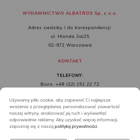
WYDAWNICTWO ALBATROS Sp. z o.o.
Adres siedziby / do korespondencji:
ul. Hlonda 2a/25
02-972 Warszawa
KONTAKT
TELEFONY:
Biuro: +48 (22) 251 22 72
Redakcja: + 48 (22) 253 89 65
Używamy pliki cookie, aby zapewnić Ci najlepsze
MAIL:
biuro@wydawnictwoalbatros.com
wrażenia z przeglądania, personalizować zawartość
naszej witryny, analizować jej ruch i wyświetlać
odpowiednie reklamy. Aby uzyskać więcej informacji,
zapoznaj się z naszą
polityką prywatności
.