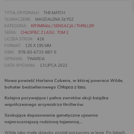
TYTUŁ ORYGINAŁU:
THE MATCH
TŁUMACZENIE:
MAGDALENA SŁYSZ
KATEGORIA:
KRYMINAŁ / SENSACJA / THRILLER
SERIA:
CHŁOPIEC Z LASU , TOM 2
LICZBA STRON:
416
FORMAT:
125 X 195 MM
ISBN:
978-83-6733-887-5
OPRAWA:
TWARDA
DATA WYDANIA:
13 LIPCA 2022
Nowa powieść Harlana Cobena, w której powraca Wilde,
bohater bestsellerowego
Chłopca z lasu
.
Kolejna porywająca i pełna zwrotów akcji książka
współczesnego arcymistrza thrillerów.
Szokujące dopasowanie genetyczne ujawnia
najmroczniejszą rodzinną tajemnicę…
Wilde jako małe dziecko został porzucony w lesie. Po latach,