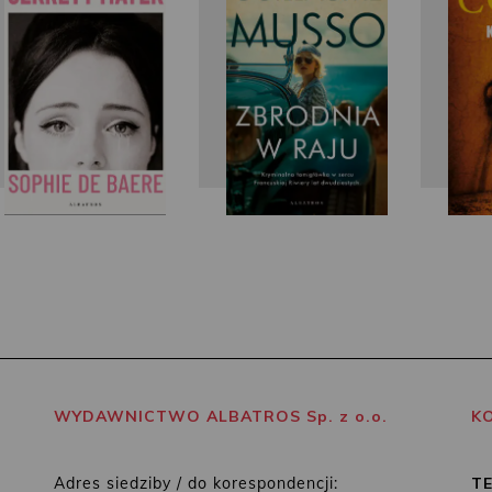
Baere
Musso
WYDAWNICTWO ALBATROS Sp. z o.o.
K
Adres siedziby / do korespondencji:
T