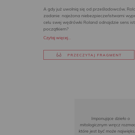
A gdy już uwolnią się od prześladowców, Ro
zadanie: najeżona niebezpieczeństwami wy
celu swej wędrówki Roland odnajdzie sens is
początkiem?
Czytaj więcej...
PRZECZYTAJ FRAGMENT
Imponujące dzieło o
mitologicznym wręcz rozmac
które jest być może najwięk