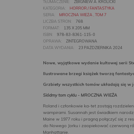
TŁUMACZENIE:
ZBIGNIEW A. KRÓLICKI
KATEGORIA:
HORROR / FANTASTYKA
SERIA:
MROCZNA WIEŻA , TOM 7
LICZBA STRON:
768
FORMAT:
135 X 205 MM
ISBN:
978-83-8361-115-0
OPRAWA:
ZINTEGROWANA
DATA WYDANIA:
23 PAŹDZIERNIKA 2024
Nowe, wyjątkowe wydanie kultowej serii Ste
Ilustrowane brzegi książek tworzą fantast
Grzbiety wszystkich tomów układają się w j
Siódmy tom cyklu - MROCZNA WIEŻA
Roland i członkowie ka-tet zostają rozdzieleni
wampirami. Susannah jest świadkiem narodzi
Maine w 1977 roku i pragną połączyć się z res
do Nowego Jorku i zaopiekować czerwoną róż
Manhattanie.