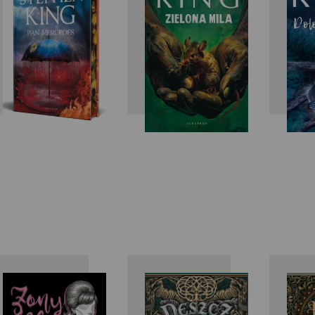
King
King
Ira Levin
Michael
McDowell
M