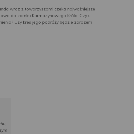
landa wraz z towarzyszami czeka najważniejsze
prawa do zamku Karmazynowego Króla. Czy u
tnienia? Czy kres jego podróży będzie zarazem
hu,
szym