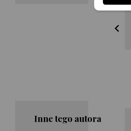
King
King
Inne tego autora
Stephen King
Stephen King