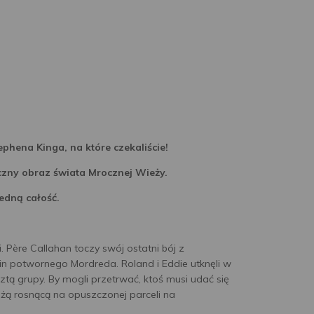
phena Kinga, na które czekaliście!
yczny obraz świata Mrocznej Wieży.
edną całość.
. Père Callahan toczy swój ostatni bój z
n potwornego Mordreda. Roland i Eddie utknęli w
ztą grupy. By mogli przetrwać, ktoś musi udać się
ą rosnącą na opuszczonej parceli na