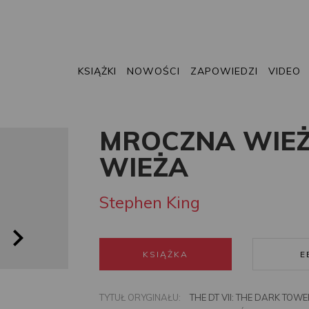
KSIĄŻKI
NOWOŚCI
ZAPOWIEDZI
VIDEO
MROCZNA WIEŻ
WIEŻA
Stephen King
KSIĄŻKA
E
TYTUŁ ORYGINAŁU:
THE DT VII: THE DARK TOWE