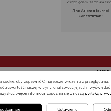
osiągnięciem literackim Kin
„The Atlanta Journal-
Constitution”
64.90 zł
44.54 zł
Oszczędzasz 20.36 zł
i cookie, aby zapewnić Ci najlepsze wrażenia z przeglądania,
ać zawartość naszej witryny, analizować jej ruch i wyświetla
uzyskać więcej informacji, zapoznaj się z naszą
polityką pryw
Stephen
Stephen
gadzam się
Ustawienia
Od