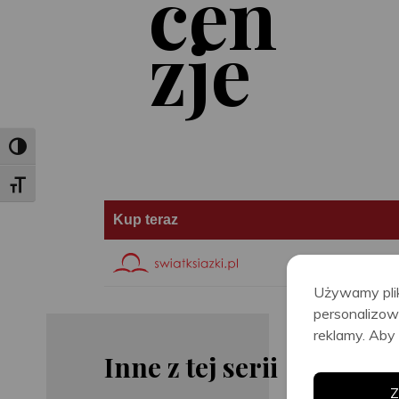
cen
zje
Toggle High Contrast
Toggle Font size
Kup teraz
Używamy plik
personalizow
reklamy. Aby 
Inne z tej serii
Stephen
Stephen
Z