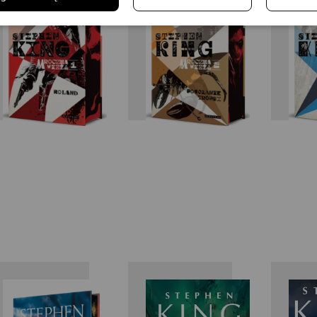
King
King
Stephen
Stephen