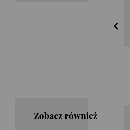
Zobacz również
Joe Hill
Dean
Koontz