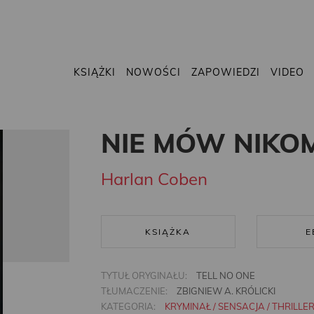
KSIĄŻKI
NOWOŚCI
ZAPOWIEDZI
VIDEO
NIE MÓW NIKO
Harlan Coben
KSIĄŻKA
E
TYTUŁ ORYGINAŁU:
TELL NO ONE
TŁUMACZENIE:
ZBIGNIEW A. KRÓLICKI
KATEGORIA:
KRYMINAŁ / SENSACJA / THRILLE