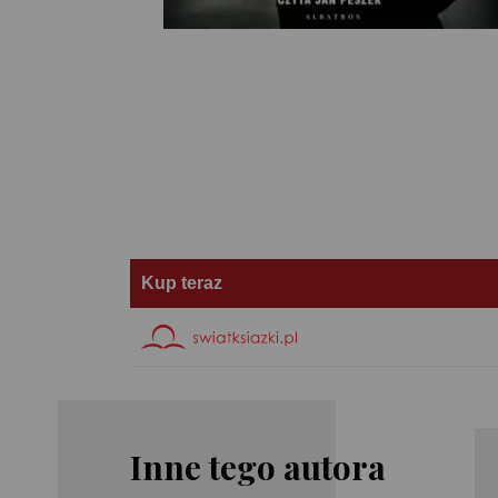
Kup teraz
Inne tego autora
Harlan
Harlan