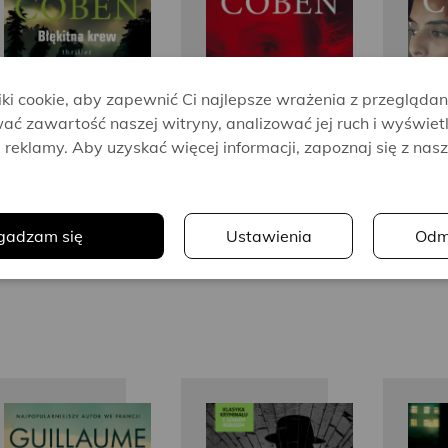
Coben
Coben
i cookie, aby zapewnić Ci najlepsze wrażenia z przeglądan
ać zawartość naszej witryny, analizować jej ruch i wyświet
reklamy. Aby uzyskać więcej informacji, zapoznaj się z nas
.
gadzam się
Ustawienia
Odm
Guillaume
Ian Rankin
Ke