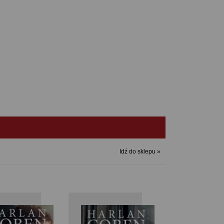
Idź do sklepu »
Harlan
Harlan
Har