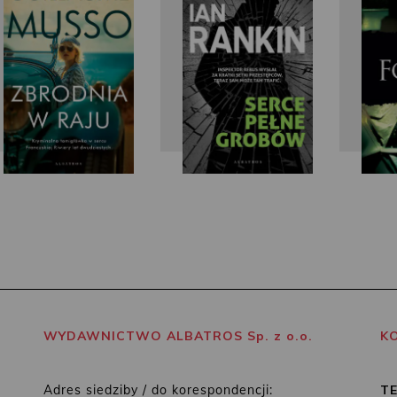
Musso
WYDAWNICTWO ALBATROS Sp. z o.o.
K
Adres siedziby / do korespondencji:
T