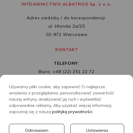
WYDAWNICTWO ALBATROS Sp. z o.o.
Adres siedziby / do korespondencji:
ul. Hlonda 2a/25
02-972 Warszawa
KONTAKT
TELEFONY:
Biuro: +48 (22) 251 22 72
Redakcja: + 48 (22) 253 89 65
Używamy pliki cookie, aby zapewnić Ci najlepsze
MAIL:
biuro@wydawnictwoalbatros.com
wrażenia z przeglądania, personalizować zawartość
naszej witryny, analizować jej ruch i wyświetlać
odpowiednie reklamy. Aby uzyskać więcej informacji,
zapoznaj się z naszą
polityką prywatności
.
COPYRIGHTS
WYDAWNICTWO ALBATROS
Odmawiam
Ustawienia