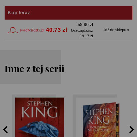
Kup teraz
59.90 zł
40.73 zł
Idź do sklepu »
Oszczędzasz
19.17 zł
Inne z tej serii
Stephen King
Stephen King