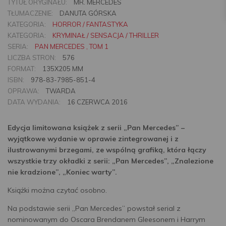
TYTUŁ ORYGINAŁU:
MR. MERCEDES
TŁUMACZENIE:
DANUTA GÓRSKA
KATEGORIA:
HORROR / FANTASTYKA
KATEGORIA:
KRYMINAŁ / SENSACJA / THRILLER
SERIA:
PAN MERCEDES , TOM 1
LICZBA STRON:
576
FORMAT:
135X205 MM
ISBN:
978-83-7985-851-4
OPRAWA:
TWARDA
DATA WYDANIA:
16 CZERWCA 2016
Edycja limitowana książek z serii „Pan Mercedes” –
wyjątkowe wydanie w oprawie zintegrowanej i z
ilustrowanymi brzegami, ze wspólną grafiką, która łączy
wszystkie trzy okładki z serii: „Pan Mercedes”, „Znalezione
nie kradzione”, „Koniec warty”.
Książki można czytać osobno.
Na podstawie serii „Pan Mercedes” powstał serial z
nominowanym do Oscara Brendanem Gleesonem i Harrym