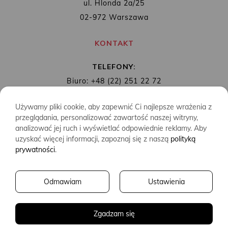
ul. Hlonda 2a/25
02-972 Warszawa
KONTAKT
TELEFONY:
Biuro: +48 (22) 251 22 72
Redakcja: + 48 (22) 253 89 65
Używamy pliki cookie, aby zapewnić Ci najlepsze wrażenia z
MAIL:
biuro@wydawnictwoalbatros.com
przeglądania, personalizować zawartość naszej witryny,
analizować jej ruch i wyświetlać odpowiednie reklamy. Aby
uzyskać więcej informacji, zapoznaj się z naszą
polityką
prywatności
.
COPYRIGHTS
WYDAWNICTWO ALBATROS
Odmawiam
Ustawienia
CREATED BY
2SIDES.PL
Zgadzam się