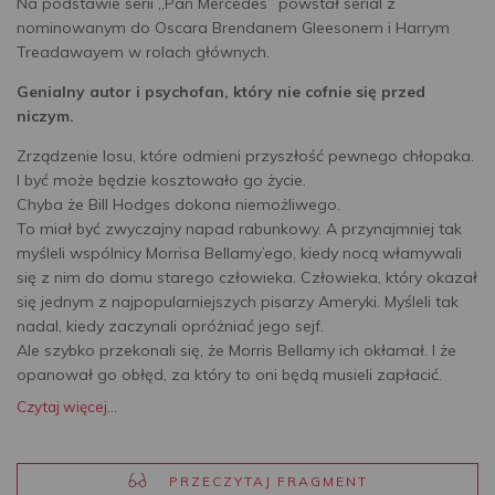
Na podstawie serii „Pan Mercedes” powstał serial z
nominowanym do Oscara Brendanem Gleesonem i Harrym
Treadawayem w rolach głównych.
Genialny autor i psychofan, który nie cofnie się przed
niczym.
Zrządzenie losu, które odmieni przyszłość pewnego chłopaka.
I być może będzie kosztowało go życie.
Chyba że Bill Hodges dokona niemożliwego.
To miał być zwyczajny napad rabunkowy. A przynajmniej tak
myśleli wspólnicy Morrisa Bellamy’ego, kiedy nocą włamywali
się z nim do domu starego człowieka. Człowieka, który okazał
się jednym z najpopularniejszych pisarzy Ameryki. Myśleli tak
nadal, kiedy zaczynali opróżniać jego sejf.
Ale szybko przekonali się, że Morris Bellamy ich okłamał. I że
opanował go obłęd, za który to oni będą musieli zapłacić.
Czytaj więcej...
PRZECZYTAJ FRAGMENT