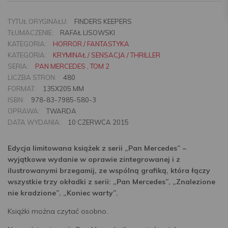
TYTUŁ ORYGINAŁU:
FINDERS KEEPERS
TŁUMACZENIE:
RAFAŁ LISOWSKI
KATEGORIA:
HORROR / FANTASTYKA
KATEGORIA:
KRYMINAŁ / SENSACJA / THRILLER
SERIA:
PAN MERCEDES , TOM 2
LICZBA STRON:
480
FORMAT:
135X205 MM
ISBN:
978-83-7985-580-3
OPRAWA:
TWARDA
DATA WYDANIA:
10 CZERWCA 2015
Edycja limitowana książek z serii „Pan Mercedes” –
wyjątkowe wydanie w oprawie zintegrowanej i z
ilustrowanymi brzegamij, ze wspólną grafiką, która łączy
wszystkie trzy okładki z serii: „Pan Mercedes”, „Znalezione
nie kradzione”, „Koniec warty”.
Książki można czytać osobno.