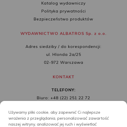
Katalog wydawniczy
Polityka prywatności
Bezpieczeństwo produktów
WYDAWNICTWO ALBATROS Sp. z o.o.
Adres siedziby / do korespondencji:
ul. Hlonda 2a/25
02-972 Warszawa
KONTAKT
TELEFONY:
Biuro: +48 (22) 251 22 72
Redakcja: + 48 (22) 253 89 65
Używamy pliki cookie, aby zapewnić Ci najlepsze
MAIL:
biuro@wydawnictwoalbatros.com
wrażenia z przeglądania, personalizować zawartość
naszej witryny, analizować jej ruch i wyświetlać