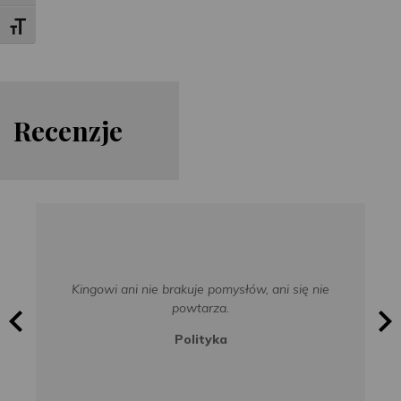
Toggle Font size
Re
cen
zje
Kingowi ani nie brakuje pomysłów, ani się nie
powtarza.
Polityka