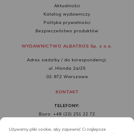
Aktualności
Katalog wydawniczy
Polityka prywatności
Bezpieczeństwo produktów
WYDAWNICTWO ALBATROS Sp. z o.o.
Adres siedziby / do korespondencji:
ul. Hlonda 2a/25
02-972 Warszawa
KONTAKT
TELEFONY:
Biuro: +48 (22) 251 22 72
Redakcja: + 48 (22) 253 89 65
Używamy pliki cookie, aby zapewnić Ci najlepsze