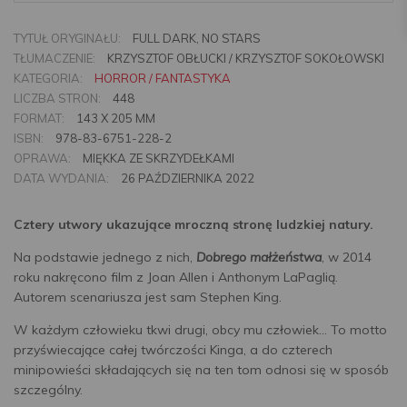
TYTUŁ ORYGINAŁU:
FULL DARK, NO STARS
TŁUMACZENIE:
KRZYSZTOF OBŁUCKI / KRZYSZTOF SOKOŁOWSKI
KATEGORIA:
HORROR / FANTASTYKA
LICZBA STRON:
448
FORMAT:
143 X 205 MM
ISBN:
978-83-6751-228-2
OPRAWA:
MIĘKKA ZE SKRZYDEŁKAMI
DATA WYDANIA:
26 PAŹDZIERNIKA 2022
Cztery utwory ukazujące mroczną stronę ludzkiej natury.
Na podstawie jednego z nich,
Dobrego małżeństwa
, w 2014
roku nakręcono film z Joan Allen i Anthonym LaPaglią.
Autorem scenariusza jest sam Stephen King.
W każdym człowieku tkwi drugi, obcy mu człowiek... To motto
przyświecające całej twórczości Kinga, a do czterech
minipowieści składających się na ten tom odnosi się w sposób
szczególny.