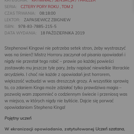
KATEGORIA:
KRYMINAŁ / SENSACJA / THRILLER
SERIA:
CZTERY PORY ROKU , TOM 2
CZAS TRWANIA:
08:18:00
LEKTOR:
ZAPASIEWICZ ZBIGNIEW
ISBN:
978-83-7885-215-5
DATA WYDANIA:
18 PAŹDZIERNIKA 2019
Stephenowi Kingowi nie potrzeba setek stron, żeby wystraszyć
was na śmierć! Mistrz Horroru zaczynał od pisania opowiadań i
nigdy nie przestał tego robić – prawie po każdej powieści
zostawało mu jeszcze tyle pary, żeby napisać niewielkie literackie
arcydzieło. I choć nie każde z opowiadań jest horrorem,
większość wzbudzi w was dreszczyk grozy. A wszystkie sprawią
to, co zdaniem Kinga może zdziałać tylko prawdziwa magia –
pozwolą wam zapomnieć o codziennym świecie i przeniosą was
w miejsca, w których nigdy nie byliście. Dajcie się porwać
opowiadaniom Stephena Kinga!
Pojętny uczeń
W ekranizacji opowiadania, zatytułowanej
Uczeń szatana
,