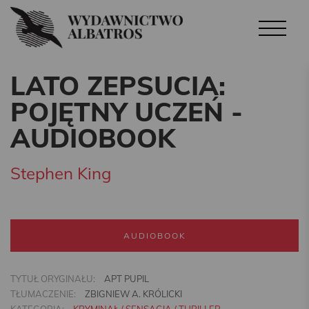
LATO ZEPSUCIA:
POJĘTNY UCZEŃ -
AUDIOBOOK
Stephen King
AUDIOBOOK
TYTUŁ ORYGINAŁU:
APT PUPIL
TŁUMACZENIE:
ZBIGNIEW A. KRÓLICKI