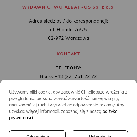
WYDAWNICTWO ALBATROS Sp. z o.o.
Adres siedziby / do korespondencji:
ul. Hlonda 2a/25
02-972 Warszawa
KONTAKT
TELEFONY:
Biuro: +48 (22) 251 22 72
Redakcja: + 48 (22) 253 89 65
Używamy pliki cookie, aby zapewnić Ci najlepsze wrażenia z
MAIL:
biuro@wydawnictwoalbatros.com
przeglądania, personalizować zawartość naszej witryny,
analizować jej ruch i wyświetlać odpowiednie reklamy. Aby
uzyskać więcej informacji, zapoznaj się z naszą
polityką
prywatności
.
COPYRIGHTS
WYDAWNICTWO ALBATROS