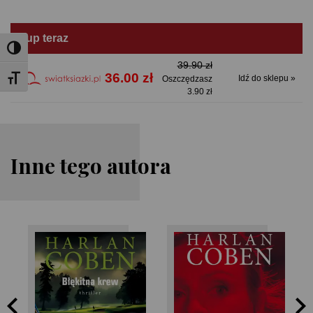
Kup teraz
Toggle High Contrast
39.90 zł
36.00 zł
Idź do sklepu »
Toggle Font size
Oszczędzasz
3.90 zł
Inne tego autora
Harlan Coben
Harlan Coben