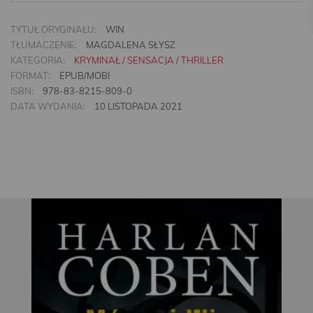
TYTUŁ ORYGINAŁU:
WIN
TŁUMACZENIE:
MAGDALENA SŁYSZ
KATEGORIA:
KRYMINAŁ / SENSACJA / THRILLER
FORMAT:
EPUB/MOBI
ISBN:
978-83-8215-809-0
DATA WYDANIA:
10 LISTOPADA 2021