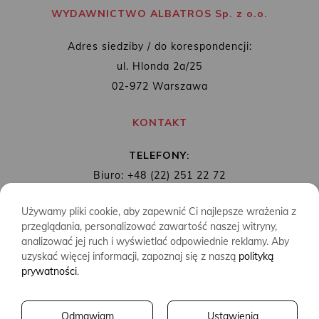
WYDAWNICTWO ALBATROS Sp. z o.o.
Adres siedziby / do korespondencji:
ul. Hlonda 2a/25
02-972 Warszawa
KONTAKT
TELEFONY:
Biuro: +48 (22) 251 22 72
Redakcja: + 48 (22) 253 89 65
Używamy pliki cookie, aby zapewnić Ci najlepsze wrażenia z
MAIL:
biuro@wydawnictwoalbatros.com
przeglądania, personalizować zawartość naszej witryny,
analizować jej ruch i wyświetlać odpowiednie reklamy. Aby
uzyskać więcej informacji, zapoznaj się z naszą
polityką
prywatności
.
COPYRIGHTS
WYDAWNICTWO ALBATROS
Odmawiam
Ustawienia