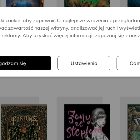
i cookie, aby zapewnić Ci najlepsze wrażenia z przeglądan
ać zawartość naszej witryny, analizować jej ruch i wyświet
reklamy. Aby uzyskać więcej informacji, zapoznaj się z nas
.
gadzam się
Ustawienia
Odm
Michael
Ira Levin
McDowell
M