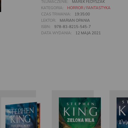
TŁUMACZENIE:
MAREK FEDYSZAK
KATEGORIA:
HORROR / FANTASTYKA
CZAS TRWANIA:
19:35:00
LEKTOR:
MARIAN OPANIA
ISBN:
978-83-8215-545-7
DATA WYDANIA:
12 MAJA 2021
Stephen
Stephen
King
King