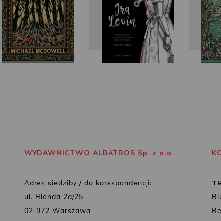
WYDAWNICTWO ALBATROS Sp. z o.o.
K
Adres siedziby / do korespondencji:
T
ul. Hlonda 2a/25
Bi
02-972 Warszawa
Re