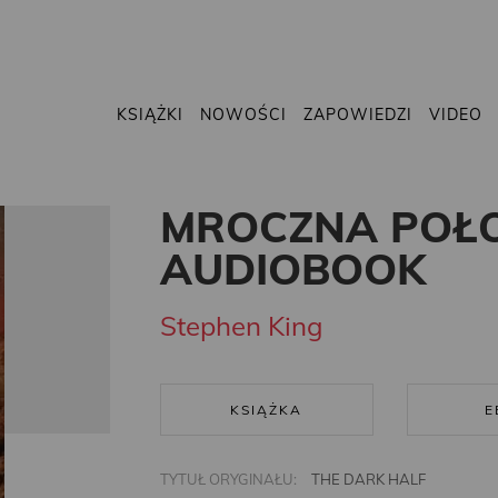
KSIĄŻKI
NOWOŚCI
ZAPOWIEDZI
VIDEO
MROCZNA POŁ
AUDIOBOOK
Stephen King
KSIĄŻKA
E
TYTUŁ ORYGINAŁU:
THE DARK HALF