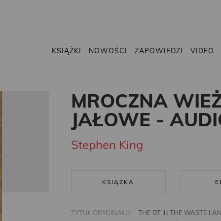
KSIĄŻKI
NOWOŚCI
ZAPOWIEDZI
VIDEO
MROCZNA WIEŻA 
JAŁOWE - AUD
Stephen King
KSIĄŻKA
E
TYTUŁ ORYGINAŁU:
THE DT III: THE WASTE LA