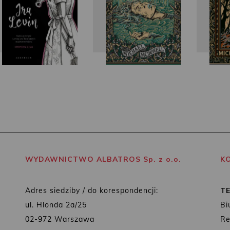
WYDAWNICTWO ALBATROS Sp. z o.o.
K
Adres siedziby / do korespondencji:
T
ul. Hlonda 2a/25
Bi
02-972 Warszawa
Re