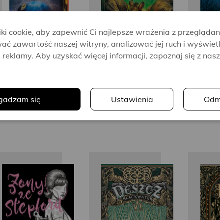
i cookie, aby zapewnić Ci najlepsze wrażenia z przeglądan
ać zawartość naszej witryny, analizować jej ruch i wyświet
reklamy. Aby uzyskać więcej informacji, zapoznaj się z nas
.
gadzam się
Ustawienia
Odm
Ira Levin
Michael
McDowell
M