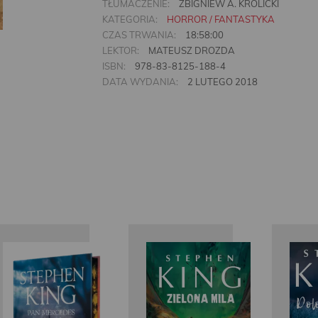
TŁUMACZENIE:
ZBIGNIEW A. KRÓLICKI
KATEGORIA:
HORROR / FANTASTYKA
CZAS TRWANIA:
18:58:00
LEKTOR:
MATEUSZ DROZDA
ISBN:
978-83-8125-188-4
DATA WYDANIA:
2 LUTEGO 2018
Stephen
Stephen
King
King