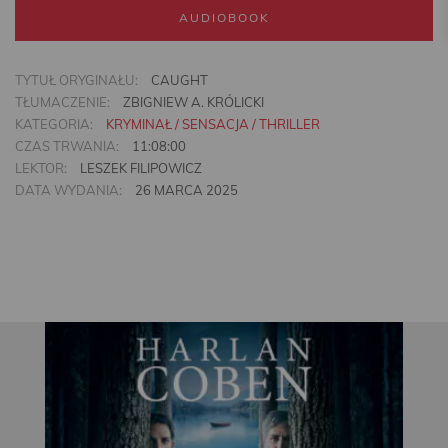
AUDIOBOOK
TYTUŁ ORYGINAŁU:
CAUGHT
TŁUMACZENIE:
ZBIGNIEW A. KRÓLICKI
KATEGORIA:
KRYMINAŁ / SENSACJA / THRILLER
CZAS TRWANIA:
11:08:00
LEKTOR:
LESZEK FILIPOWICZ
DATA WYDANIA:
26 MARCA 2025