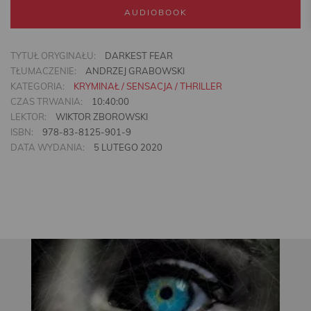
AUDIOBOOK
TYTUŁ ORYGINAŁU:
DARKEST FEAR
TŁUMACZENIE:
ANDRZEJ GRABOWSKI
KATEGORIA:
KRYMINAŁ / SENSACJA / THRILLER
CZAS TRWANIA:
10:40:00
LEKTOR:
WIKTOR ZBOROWSKI
ISBN:
978-83-8125-901-9
DATA WYDANIA:
5 LUTEGO 2020