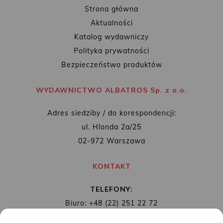
Strona główna
Aktualności
Katalog wydawniczy
Polityka prywatności
Bezpieczeństwo produktów
WYDAWNICTWO ALBATROS Sp. z o.o.
Adres siedziby / do korespondencji:
ul. Hlonda 2a/25
02-972 Warszawa
KONTAKT
TELEFONY:
Biuro: +48 (22) 251 22 72
Redakcja: + 48 (22) 253 89 65