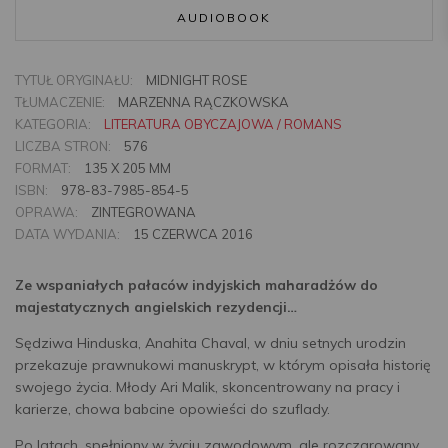
AUDIOBOOK
TYTUŁ ORYGINAŁU:
MIDNIGHT ROSE
TŁUMACZENIE:
MARZENNA RĄCZKOWSKA
KATEGORIA:
LITERATURA OBYCZAJOWA / ROMANS
LICZBA STRON:
576
FORMAT:
135 X 205 MM
ISBN:
978-83-7985-854-5
OPRAWA:
ZINTEGROWANA
DATA WYDANIA:
15 CZERWCA 2016
Ze wspaniałych pałaców indyjskich maharadżów do
majestatycznych angielskich rezydencji…
Sędziwa Hinduska, Anahita Chaval, w dniu setnych urodzin
przekazuje prawnukowi manuskrypt, w którym opisała historię
swojego życia. Młody Ari Malik, skoncentrowany na pracy i
karierze, chowa babcine opowieści do szuflady.
Po latach, spełniony w życiu zawodowym, ale rozczarowany