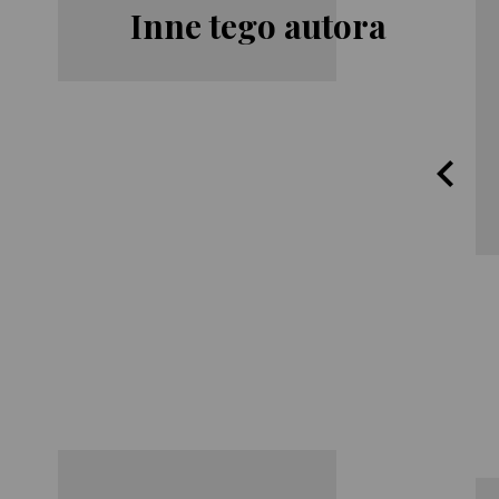
Inne tego autora
Lucinda
Lucinda
Riley
Riley