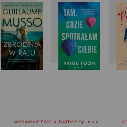
Guillaume
Paige Toon
Musso
M
WYDAWNICTWO ALBATROS Sp. z o.o.
K