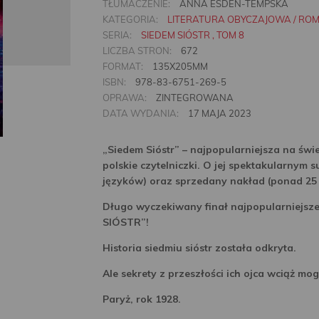
TŁUMACZENIE:
ANNA ESDEN-TEMPSKA
KATEGORIA:
LITERATURA OBYCZAJOWA / RO
SERIA:
SIEDEM SIÓSTR , TOM 8
LICZBA STRON:
672
FORMAT:
135X205MM
ISBN:
978-83-6751-269-5
OPRAWA:
ZINTEGROWANA
DATA WYDANIA:
17 MAJA 2023
„Siedem Sióstr” – najpopularniejsza na świ
polskie czytelniczki. O jej spektakularnym 
języków) oraz sprzedany nakład (ponad 25
Długo wyczekiwany finał najpopularniejsze
SIÓSTR”!
Historia siedmiu sióstr została odkryta.
Ale sekrety z przeszłości ich ojca wciąż mo
Paryż, rok 1928.