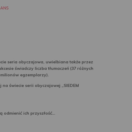
MANS
ecie seria obyczajowa, uwielbiana także przez
sukcesie świadczy liczba tłumaczeń (37 różnych
 milionów egzemplarzy).
j na świecie serii obyczajowej „SIEDEM
gą odmienić ich przyszłość…