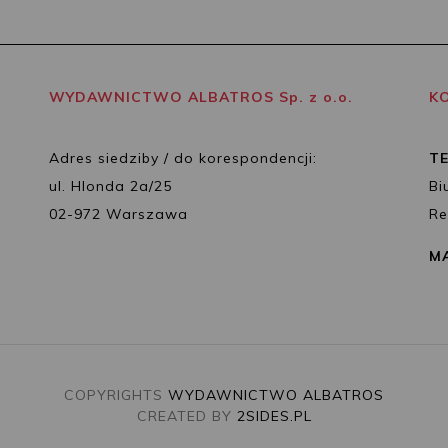
WYDAWNICTWO ALBATROS Sp. z o.o.
K
Adres siedziby / do korespondencji:
T
ul. Hlonda 2a/25
Bi
02-972 Warszawa
Re
MA
COPYRIGHTS
WYDAWNICTWO ALBATROS
CREATED BY
2SIDES.PL