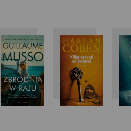
Guillaume
Harlan
Musso
Coben