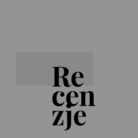
Re
cen
zje