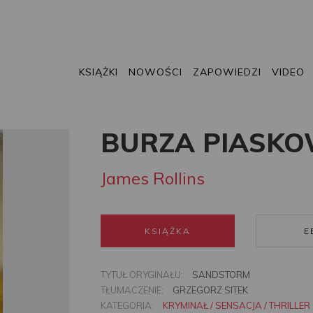
KSIĄŻKI
NOWOŚCI
ZAPOWIEDZI
VIDEO
BURZA PIASK
James Rollins
KSIĄŻKA
E
TYTUŁ ORYGINAŁU:
SANDSTORM
TŁUMACZENIE:
GRZEGORZ SITEK
KATEGORIA:
KRYMINAŁ / SENSACJA / THRILLER