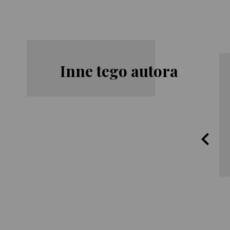
Inne tego autora
James
James
Rollins
Rollins