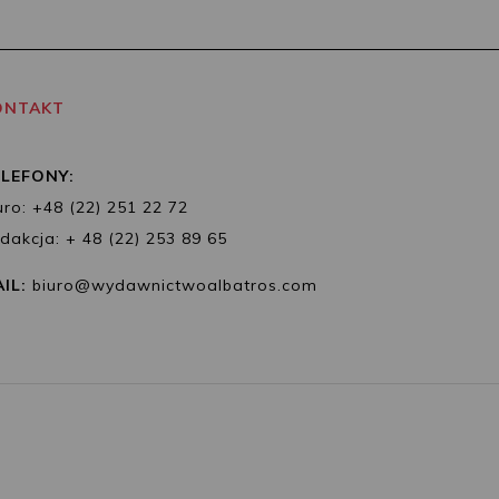
ONTAKT
ELEFONY:
uro: +48 (22) 251 22 72
dakcja: + 48 (22) 253 89 65
IL:
biuro@wydawnictwoalbatros.com