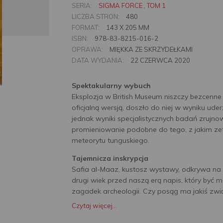
SERIA:
SIGMA FORCE , TOM 1
LICZBA STRON:
480
FORMAT:
143 X 205 MM
ISBN:
978-83-8215-016-2
OPRAWA:
MIĘKKA ZE SKRZYDEŁKAMI
DATA WYDANIA:
22 CZERWCA 2020
Spektakularny wybuch
Eksplozja w British Museum niszczy bezcenne
oficjalną wersją, doszło do niej w wyniku ude
jednak wyniki specjalistycznych badań zrujn
promieniowanie podobne do tego, z jakim zet
meteorytu tunguskiego.
Tajemnicza inskrypcja
Safia al-Maaz, kustosz wystawy, odkrywa n
drugi wiek przed naszą erą napis, który być 
zagadek archeologii. Czy posąg ma jakiś zwi
Czytaj więcej...