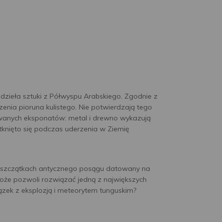
 dzieła sztuki z Półwyspu Arabskiego. Zgodnie z
rzenia pioruna kulistego. Nie potwierdzają tego
owanych eksponatów: metal i drewno wykazują
knięto się podczas uderzenia w Ziemię
a szczątkach antycznego posągu datowany na
może pozwoli rozwiązać jedną z największych
ązek z eksplozją i meteorytem tunguskim?