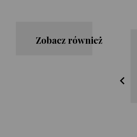
Zobacz również
Steve
Lisa
Cavanagh
Gardner