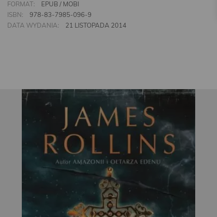
FORMAT:
EPUB / MOBI
ISBN:
978-83-7985-096-9
DATA WYDANIA:
21 LISTOPADA 2014