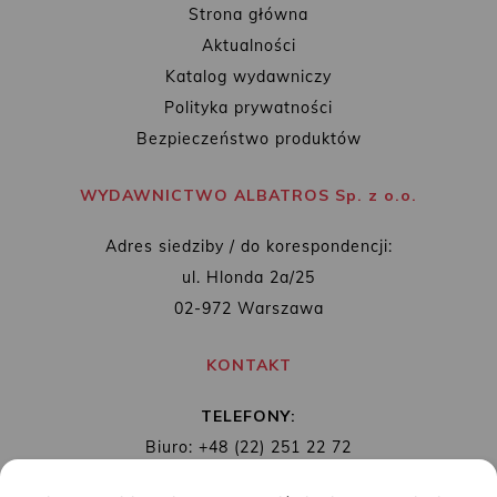
Strona główna
Aktualności
Katalog wydawniczy
Polityka prywatności
Bezpieczeństwo produktów
WYDAWNICTWO ALBATROS Sp. z o.o.
Adres siedziby / do korespondencji:
ul. Hlonda 2a/25
02-972 Warszawa
KONTAKT
TELEFONY:
Biuro: +48 (22) 251 22 72
Redakcja: + 48 (22) 253 89 65