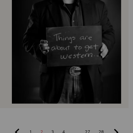
1
2
3
4
…
27
28