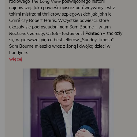
radiowego
The Long View
poświęconego historii
najnowszej. Jako powieściopisarz porównywany jest z
takimi mistrzami thrillerów szpiegowskich jak John le
Carré czy Robert Harris. Wszystkie powieści, które
ukazały się pod pseudonimem Sam Bourne – w tym
Rachunek zemsty
,
Ostatni testament
i
Panteon
– znalazły
się w pierwszej piątce bestsellerów „Sunday Timesa”.
Sam Bourne mieszka wraz z żoną i dwójką dzieci w
Londynie.
więcej