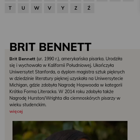
T
U
W
V
Y
Z
Ź
BRIT BENNETT
Brit Bennett
(ur. 1990 r.), amerykańska pisarka. Urodziła
się i wychowała w Kalifornii Południowej. Ukończyła
Uniwersytet Stanforda, a dyplom magistra sztuk pięknych
w dziedzinie literatury pięknej uzyskała na Uniwersytecie
Michigan, gdzie zdobyła Nagrodę Hopwooda w kategorii
Krótka Forma Literacka. W 2014 roku zdobyła także
Nagrodę Hurston/Wrighta dla ciemnoskórych pisarzy w
wieku studenckim.
więcej