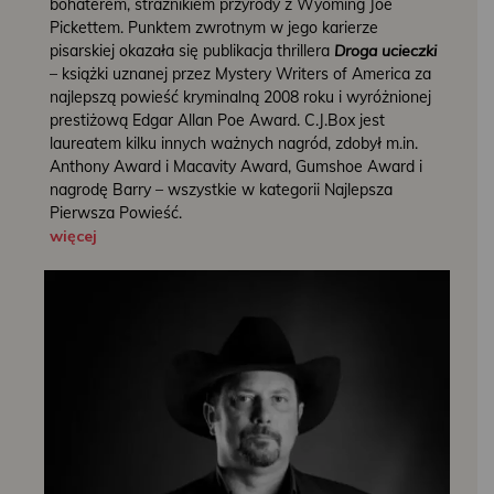
bohaterem, strażnikiem przyrody z Wyoming Joe
Pickettem. Punktem zwrotnym w jego karierze
pisarskiej okazała się publikacja thrillera
Droga ucieczki
– książki uznanej przez Mystery Writers of America za
najlepszą powieść kryminalną 2008 roku i wyróżnionej
prestiżową Edgar Allan Poe Award. C.J.Box jest
laureatem kilku innych ważnych nagród, zdobył m.in.
Anthony Award i Macavity Award, Gumshoe Award i
nagrodę Barry – wszystkie w kategorii Najlepsza
Pierwsza Powieść.
więcej