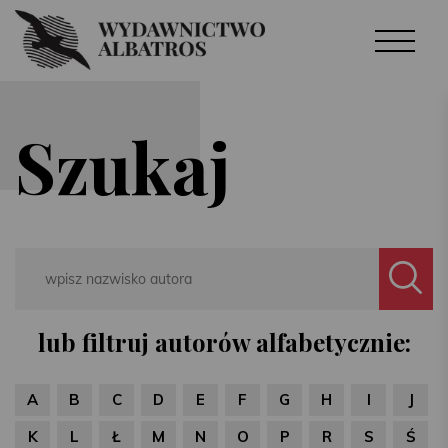
Szukaj
lub filtruj autorów alfabetycznie:
A
B
C
D
E
F
G
H
I
J
K
L
Ł
M
N
O
P
R
S
Ś