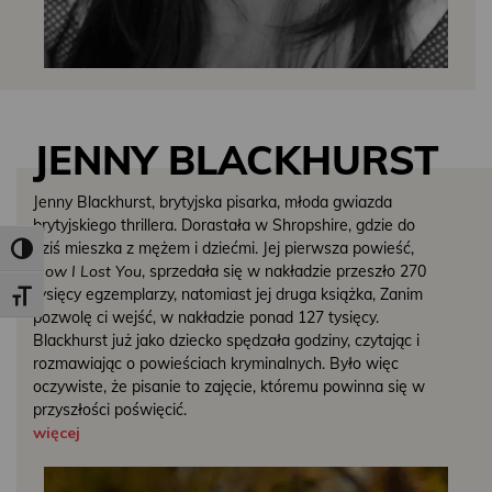
JENNY BLACKHURST
Jenny Blackhurst, brytyjska pisarka, młoda gwiazda
brytyjskiego thrillera. Dorastała w Shropshire, gdzie do
dziś mieszka z mężem i dziećmi. Jej pierwsza powieść,
Toggle High Contrast
How I Lost You
, sprzedała się w nakładzie przeszło 270
tysięcy egzemplarzy, natomiast jej druga książka, Zanim
Toggle Font size
pozwolę ci wejść, w nakładzie ponad 127 tysięcy.
Blackhurst już jako dziecko spędzała godziny, czytając i
rozmawiając o powieściach kryminalnych. Było więc
oczywiste, że pisanie to zajęcie, któremu powinna się w
przyszłości poświęcić.
więcej