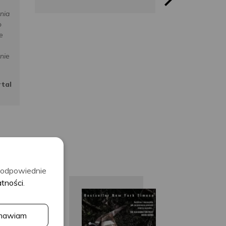
bib
nia
o
e
nie
tal
ć odpowiednie
atności
.
Alex
Tana
Ta
mawiam
arwood
French
Fre