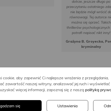
dotrze, jeszcze długo po
przeczytaniu ostatniego zda
nie będzie mógł wrócić d
równowagi. Tej autorce ni
można się oprzeć. Takich
thrillerów psychologicznych 
potrafi napisać nikt inny!
Grażyna B. Groyecka, Por
kryminalny
i cookie, aby zapewnić Ci najlepsze wrażenia z przeglądania,
ać zawartość naszej witryny, analizować jej ruch i wyświetla
uzyskać więcej informacji, zapoznaj się z naszą
polityką pryw
Alex
Tana
gadzam się
Ustawienia
Od
Marwood
French
M