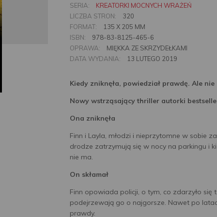
SERIA:
KREATORKI MOCNYCH WRAŻEŃ
LICZBA STRON:
320
FORMAT:
135 X 205 MM
ISBN:
978-83-8125-465-6
OPRAWA:
MIĘKKA ZE SKRZYDEŁKAMI
DATA WYDANIA:
13 LUTEGO 2019
Kiedy zniknęła, powiedział prawdę. Ale nie
Nowy wstrząsający thriller autorki bestsell
Ona zniknęła
Finn i Layla, młodzi i nieprzytomne w sobie z
drodze zatrzymują się w nocy na parkingu i ki
nie ma.
On skłamał
Finn opowiada policji, o tym, co zdarzyło się t
podejrzewają go o najgorsze. Nawet po latach. 
prawdy.