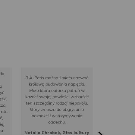
 do
Angielka ma 
B.A. Paris można śmiało nazwać
wciągania
królową budowania napięcia.
z
opornego i
Mało która autorka potrafi w
żyć
czytelnika 
każdej swojej powieści wzbudzić
zki,
bohaterów, kt
ten szczególny rodzaj niepokoju,
cza.
życia. I co is
który zmusza do obgryzania
 nikt
literaturze str
paznokci i wstrzymywania
ć,
której konkuren
oddechu.
iej
– robi to od 
cu
Natalia Chrobok, Głos kultury
Paulina Stop