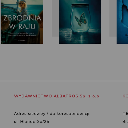
WYDAWNICTWO ALBATROS Sp. z o.o.
K
Adres siedziby / do korespondencji:
T
ul. Hlonda 2a/25
Bi