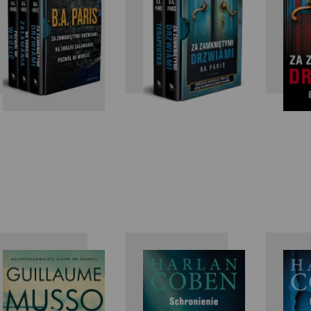
Guillaume
Harlan
Musso
Coben