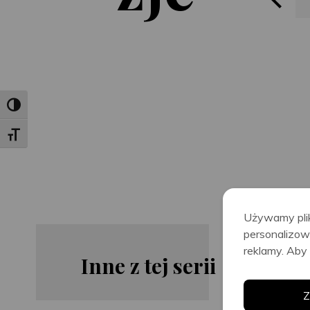
liotece
Toggle High Contrast
Toggle Font size
Używamy plik
personalizow
reklamy. Aby 
Inne z tej serii
Jenny
Nelle
Z
Blackhurst
Lamarr