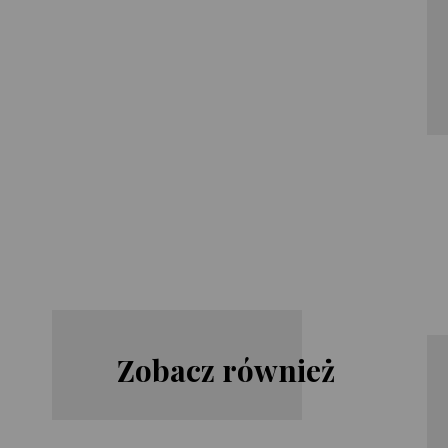
Zobacz również
Harlan
Steve
Coben
Cavanagh