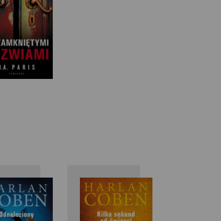
Harlan
Harlan
Ian R
Coben
Coben